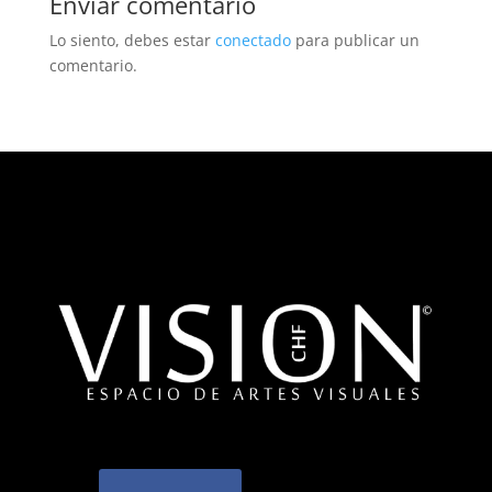
Enviar comentario
Lo siento, debes estar
conectado
para publicar un
comentario.