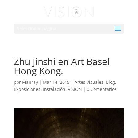
Seleccionar página
Zhu Jinshi en Art Basel
Hong Kong.
por
Manray
|
Mar 14, 2015
|
Artes Visuales
,
Blog
,
Exposiciones
,
Instalación
,
VISION
|
0 Comentarios