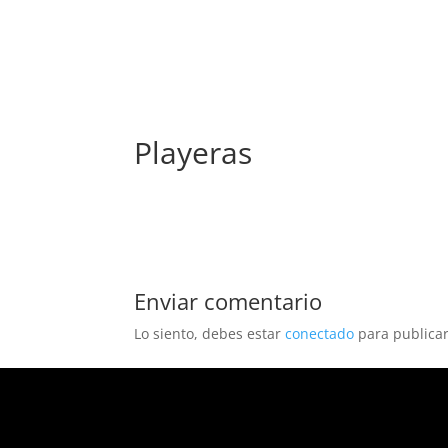
REVISTA
ARTES V
Playeras
Enviar comentario
Lo siento, debes estar
conectado
para publicar