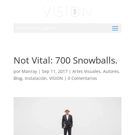
Seleccionar página
Not Vital: 700 Snowballs.
por
Manray
|
Sep 11, 2017
|
Artes Visuales
,
Autores
,
Blog
,
Instalación
,
VISION
|
0 Comentarios