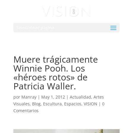
Seleccionar página
Muere trágicamente
Winnie Pooh. Los
«héroes rotos» de
Patricia Waller.
por
Manray
|
May 1, 2012
|
Actualidad
,
Artes
Visuales
,
Blog
,
Escultura
,
Espacios
,
VISION
|
0
Comentarios