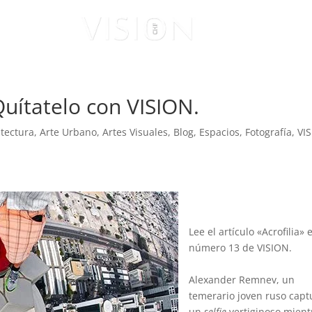
ISUALES
VISIONARIOS
Quítatelo con VISION.
tectura
,
Arte Urbano
,
Artes Visuales
,
Blog
,
Espacios
,
Fotografía
,
VI
Lee el artículo «Acrofilia» 
número 13 de VISION.
Alexander Remnev, un
temerario joven ruso capt
un
selfie
vertiginoso mient