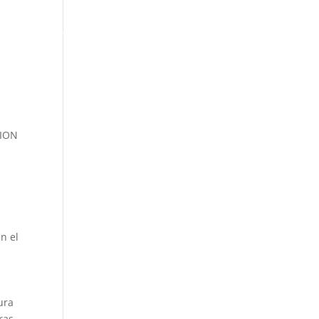
ACTUALIDAD
SION
en el
ura
ras