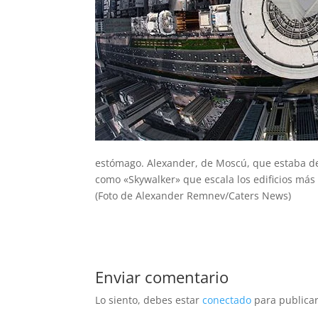
estómago. Alexander, de Moscú, que estaba de
como «Skywalker» que escala los edificios más
(Foto de Alexander Remnev/Caters News)
Enviar comentario
Lo siento, debes estar
conectado
para publicar