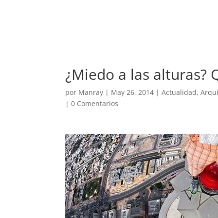
REVISTA
ARTES V
¿Miedo a las alturas? 
por
Manray
|
May 26, 2014
|
Actualidad
,
Arqui
|
0 Comentarios