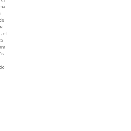
ima
i.
 de
ha
, el
to
ara
ás
ido