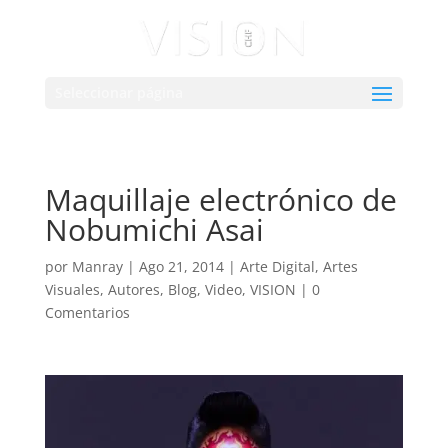
Seleccionar página
Maquillaje electrónico de
Nobumichi Asai
por
Manray
|
Ago 21, 2014
|
Arte Digital
,
Artes
Visuales
,
Autores
,
Blog
,
Video
,
VISION
|
0
Comentarios