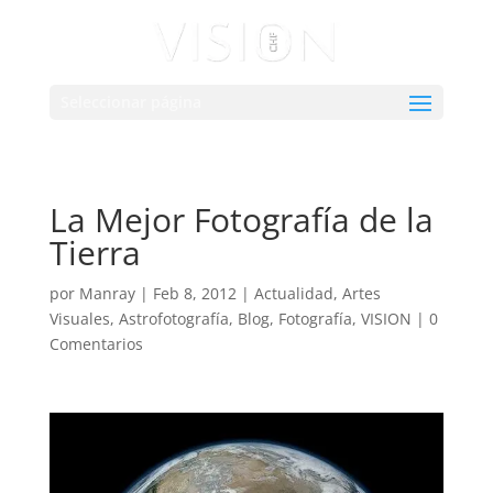
Seleccionar página
La Mejor Fotografía de la
Tierra
por
Manray
|
Feb 8, 2012
|
Actualidad
,
Artes
Visuales
,
Astrofotografía
,
Blog
,
Fotografía
,
VISION
|
0
Comentarios