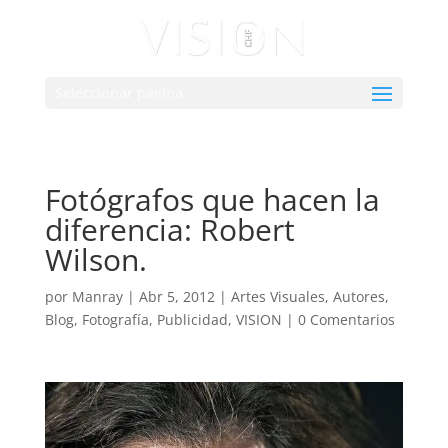
Seleccionar página
Fotógrafos que hacen la
diferencia: Robert
Wilson.
por
Manray
|
Abr 5, 2012
|
Artes Visuales
,
Autores
,
Blog
,
Fotografía
,
Publicidad
,
VISION
|
0 Comentarios