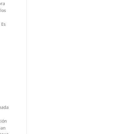
bra
 los
. Es
nada
ción
ian