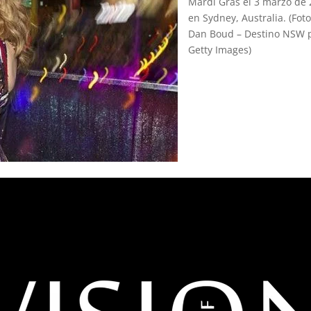
Mardi Gras el 3 marzo de
en Sydney, Australia. (Foto
Dan Boud – Destino NSW 
Getty Images)