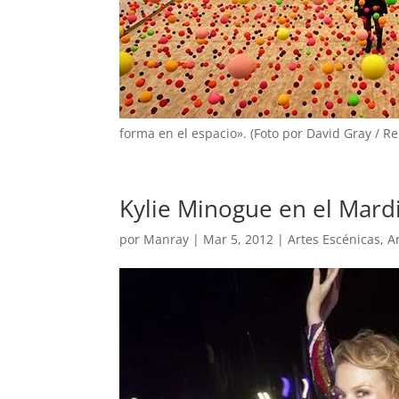
forma en el espacio». (Foto por David Gray / Re
Kylie Minogue en el Mardi
por
Manray
|
Mar 5, 2012
|
Artes Escénicas
,
A