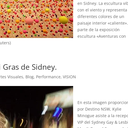
en Sidney. La escultura vi
con el viento y representa
diferentes colores de un
paisaje interior «caliente»
parte de la exposición
escultura «Aventuras con
uters)
 Gras de Sidney.
rtes Visuales
,
Blog
,
Performance
,
VISION
En esta imagen proporcio
por Destino NSW, Kylie
Minogue asiste a la recep
VIP del Sydney Gay & Lesb