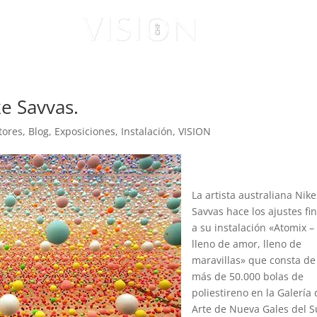
ISUALES
VISIONARIOS
ke Savvas.
tores
,
Blog
,
Exposiciones
,
Instalación
,
VISION
La artista australiana Nike
Savvas hace los ajustes fi
a su instalación «Atomix –
lleno de amor, lleno de
maravillas» que consta de
más de 50.000 bolas de
poliestireno en la Galería
Arte de Nueva Gales del S