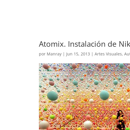
REVISTA
ARTES V
Atomix. Instalación de Ni
por
Manray
|
Jun 15, 2013
|
Artes Visuales
,
Au