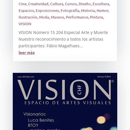
Cine
,
Creatividad
,
Cultura
,
Cursos
,
Diseño
,
Escultura
,
Espacios
,
Exposiciones
,
Fotografía
,
Historia
,
Humor
,
Ilustración
,
Moda
,
Museos
,
Performance
,
Pintura
,
VISION
VISION Número 15 204 Especial Arte y Muerte
Nuestro reconocimiento a todos los artistas
participantes: Fábio Magalhaes...
leer más