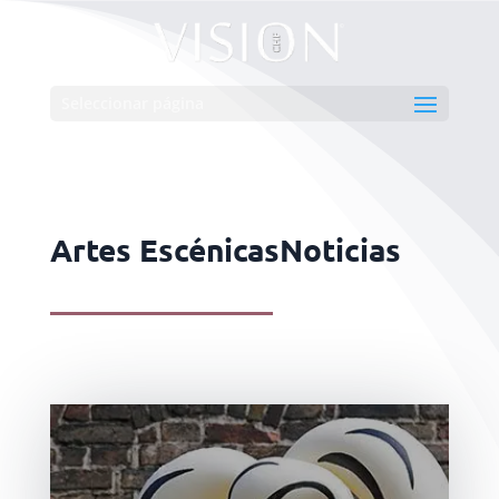
Seleccionar página
Artes EscénicasNoticias