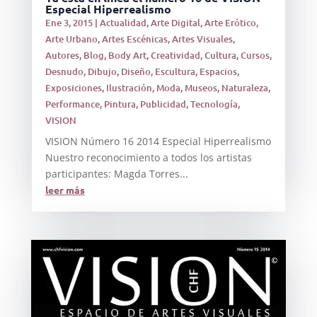
Especial Hiperrealismo
Ene 3, 2015
|
Actualidad
,
Arte Digital
,
Arte Erótico
,
Arte Urbano
,
Artes Escénicas
,
Artes Visuales
,
Autores
,
Blog
,
Body Art
,
Creatividad
,
Cultura
,
Cursos
,
Desnudo
,
Dibujo
,
Diseño
,
Escultura
,
Espacios
,
Exposiciones
,
Ilustración
,
Moda
,
Museos
,
Naturaleza
,
Performance
,
Pintura
,
Publicidad
,
Tecnología
,
VISION
VISION Número 16 2014 Especial Hiperrealismo
Nuestro reconocimiento a todos los artistas
participantes: Magda Torres...
leer más