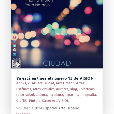
Ya está en línea el número 13 de VISION
Abr 21, 2014
|
Actualidad
,
Arte Urbano
,
Artes
Escénicas
,
Artes Visuales
,
Autores
,
Blog
,
Colectivos
,
Creatividad
,
Cultura
,
Escultura
,
Espacios
,
Fotografía
,
Graffiti
,
Pintura
,
Street Art
,
VISION
VISION 13 2014 Especial Arte Urbano
leer más