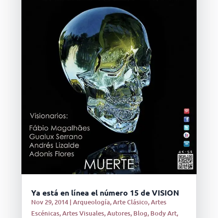
Ya está en línea el número 15 de VISION
Nov 29, 2014
|
Arqueología
,
Arte Clásico
,
Artes
Escénicas
,
Artes Visuales
,
Autores
,
Blog
,
Body Art
,