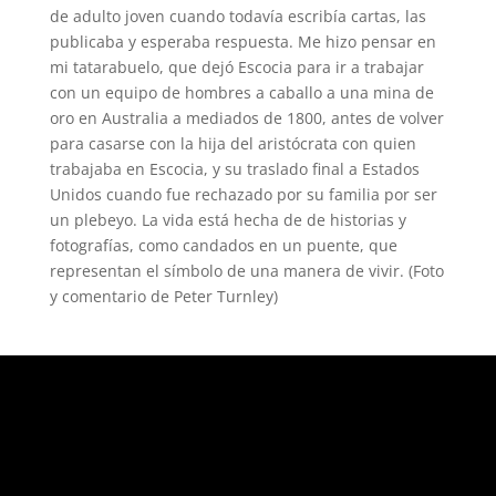
de adulto joven cuando todavía escribía cartas, las
publicaba y esperaba respuesta. Me hizo pensar en
mi tatarabuelo, que dejó Escocia para ir a trabajar
con un equipo de hombres a caballo a una mina de
oro en Australia a mediados de 1800, antes de volver
para casarse con la hija del aristócrata con quien
trabajaba en Escocia, y su traslado final a Estados
Unidos cuando fue rechazado por su familia por ser
un plebeyo. La vida está hecha de de historias y
fotografías, como candados en un puente, que
representan el símbolo de una manera de vivir. (Foto
y comentario de Peter Turnley)