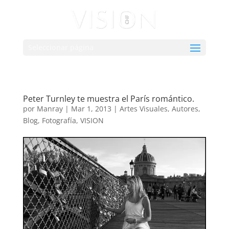
Seleccionar página
Peter Turnley te muestra el París romántico.
por
Manray
|
Mar 1, 2013
|
Artes Visuales
,
Autores
,
Blog
,
Fotografía
,
VISION