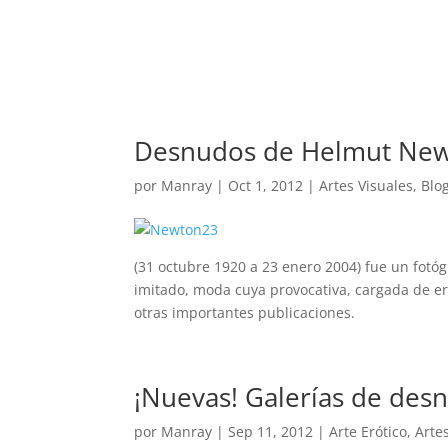
REVISTA
ARTES V
Desnudos de Helmut New
por
Manray
|
Oct 1, 2012
|
Artes Visuales
,
Blo
(31 octubre 1920 a 23 enero 2004) fue un fotóg
imitado, moda cuya provocativa, cargada de er
otras importantes publicaciones.
¡Nuevas! Galerías de desn
por
Manray
|
Sep 11, 2012
|
Arte Erótico
,
Arte