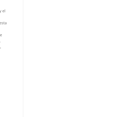
y el
esta
ue
.
.