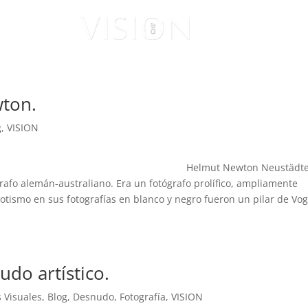
ISUALES
VISIONARIOS
ton.
g
,
VISION
Helmut Newton Neustädt
rafo alemán-australiano. Era un fotógrafo prolífico, ampliamente
otismo en sus fotografías en blanco y negro fueron un pilar de Vo
udo artístico.
s Visuales
,
Blog
,
Desnudo
,
Fotografía
,
VISION