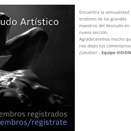
Encuentra la sensualidad 
erotismo de los grandes
maestros del desnudo en 
nueva sección.
Agradeceremos mucho q
nos dejes tus comentarios
¡Saludos! –
Equipo VISION