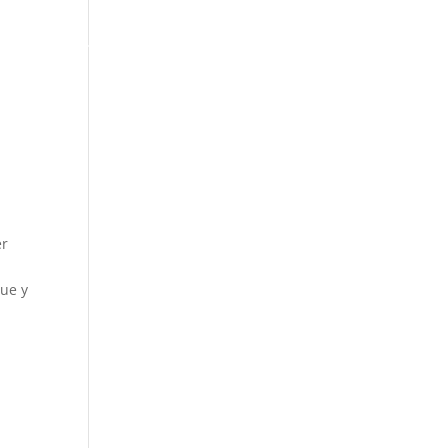
ACTUALIDAD
er
gue y