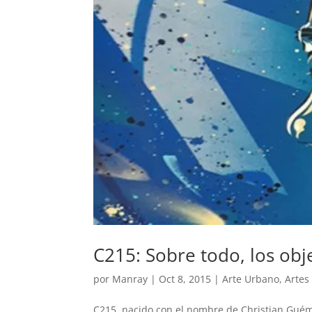
C215: Sobre todo, los obj
por
Manray
|
Oct 8, 2015
|
Arte Urbano
,
Artes
C215, nacido con el nombre de Christian Guémy