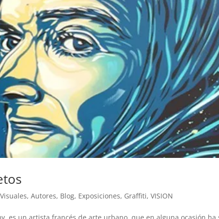
etos
 Visuales
,
Autores
,
Blog
,
Exposiciones
,
Graffiti
,
VISION
, es un artista francés de arte urbano, que en alguna ocasión ha 