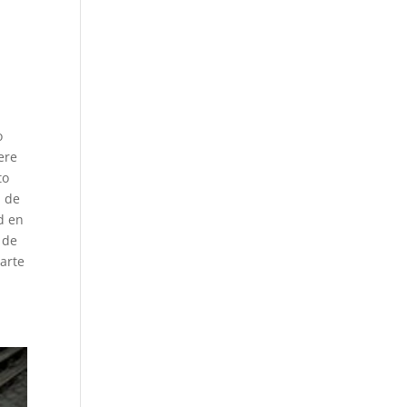
o
ere
to
n de
ad en
 de
 arte