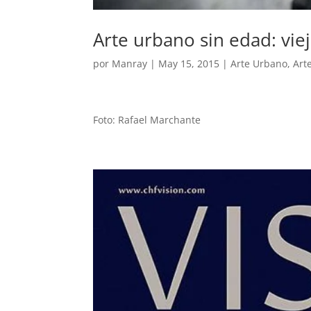
Arte urbano sin edad: vieji
por
Manray
|
May 15, 2015
|
Arte Urbano
,
Art
Foto: Rafael Marchante