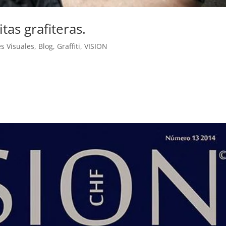
tas grafiteras.
es Visuales
,
Blog
,
Graffiti
,
VISION