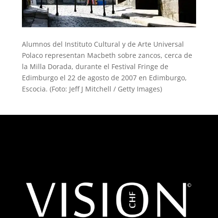
Alumnos del Instituto Cultural y de Arte Universal
Polaco representan Macbeth sobre zancos, cerca de
la Milla Dorada, durante el Festival Fringe de
Edimburgo el 22 de agosto de 2007 en Edimburgo,
Escocia. (Foto: Jeff J Mitchell / Getty Images)