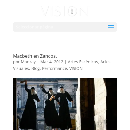
Seleccionar página
Macbeth en Zancos.
por
Manray
|
Mar 4, 2012
|
Artes Escénicas
,
Artes
Visuales
,
Blog
,
Performance
,
VISION