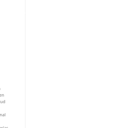
ACTUALIDAD
a
 en
tud
nal
erías