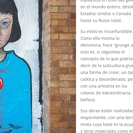
en el mundo entero, desd
Estados Unidos o Canadá
hasta su Rusia natal.
Su estilo es inconfundible
Como ella misma lo
denomina, hace “grunge ar
esto es, si seguimos el
concepto de lo que podrí
decir de la subcultura
gru
una forma de crear, un ta
caótica y desordenada, pe
con una armonía en los
colores de extraordinaria
belleza.
Sus obras están realizada
mayormente, con una téc
mixta cuya base es la acu
y otros materiales como el