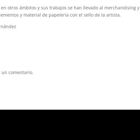
 en otros ámbitos y sus trabajos se han llevado al merchandising y
entos y material de papelería con el sello de la artista.
ernández
 un comentario.