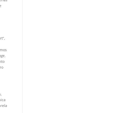
e
.
t”,
amos
nge
,
nto
ro
s,
nica
arela