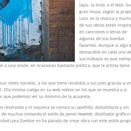
lápiz, la tinta, o el óleo. Su
gran musa, según la prop
Lora, es la música y much
de sus obras están inspir
en canciones o letras de
algunas de sus bandas
favoritas. Aunque si algo 
destacable en cada uno d
sus trabajos es que siemp
n o una visión, en ocasiones bastante política, que la artista tiene
sus redes sociales, a los que tiene rendidos a sus pies gracias a u
l. Ella misma cuelga en su web videos en los que se muestra a sí
os que podemos ver su dominio de la acuarela.
es reservada y ni siquiera se conoce su apellido. Autodidacta y sin
 de muchos imitando el estilo de Jamie Hewlett, diseñador gráfico 
nidad Lora Zombie no ha parado de crear obra con este estilo propi