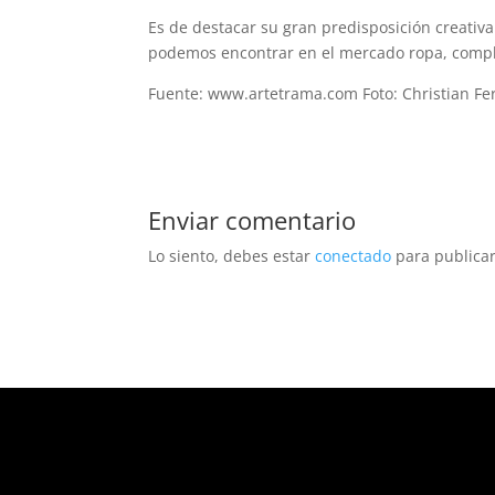
Es de destacar su gran predisposición creativa
podemos encontrar en el mercado ropa, complem
Fuente: www.artetrama.com Foto: Christian F
Enviar comentario
Lo siento, debes estar
conectado
para publicar