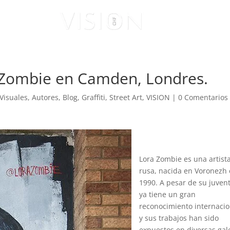
ISUALES
VISIONARIOS
a Zombie en Camden, Londres.
 Visuales
,
Autores
,
Blog
,
Graffiti
,
Street Art
,
VISION
|
0 Comentarios
Lora Zombie es una artist
rusa, nacida en Voronezh
1990. A pesar de su juven
ya tiene un gran
reconocimiento internacio
y sus trabajos han sido
expuestos en diversas gal