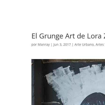
REVISTA
ARTES V
El Grunge Art de Lor
por
Manray
|
Jun 3, 2017
|
Arte Urbano
,
Artes