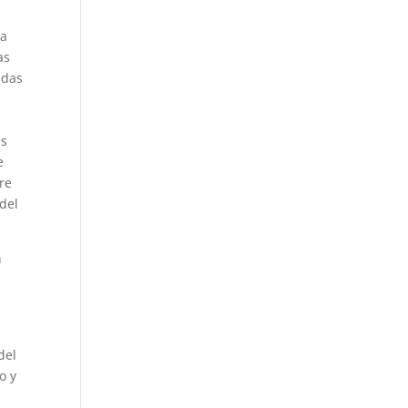
ia
as
adas
es
e
re
 del
n
del
o y