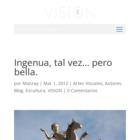
Seleccionar página
Ingenua, tal vez… pero
bella.
por
Manray
|
Mar 1, 2012
|
Artes Visuales
,
Autores
,
Blog
,
Escultura
,
VISION
|
0 Comentarios