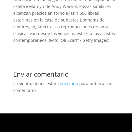
célebre Marilyn de Andy Warhol. Piezas similares
alcanzan precios en torno a las 1,500 libras
esterlinas en la casa de subastas Bonhams de
Londres, Inglaterra. Las reproducciones de obras
clásicas van desde los viejos maestros a los artistas
contemporáneos. (Foto: Oli Scarff / Getty Images)
Enviar comentario
Lo siento, debes estar
conectado
para publicar un
comentario.