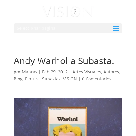
Seleccionar página
Andy Warhol a Subasta.
por
Manray
|
Feb 29, 2012
|
Artes Visuales
,
Autores
,
Blog
,
Pintura
,
Subastas
,
VISION
|
0 Comentarios