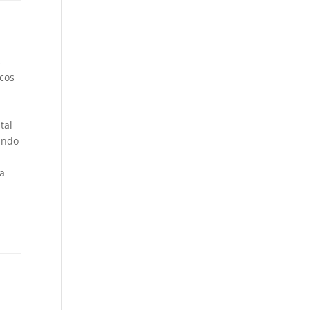
s
icos
a
tal
undo
la