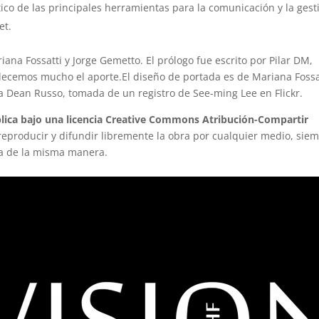
tico de las principales herramientas para la comunicación y la gest
et.
riana Fossatti y Jorge Gemetto. El prólogo fue escrito por Pilar DM,
adecemos mucho el aporte.El diseño de portada es de Mariana Fossa
ta Dean Russo, tomada de un registro de See-ming Lee en Flickr.
publica bajo una licencia Creative Commons Atribución-Compartir
reproducir y difundir libremente la obra por cualquier medio, sie
a de la misma manera.