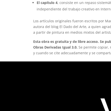
El capítulo 4
, consiste en un repaso sistemá
independiente del trabajo creativo en Intern
Los artículos originales fueron escritos por Ma
autora del blog El Dado del Arte, a quien agr
a partir de pintura en medios mixtos del artis
Esta obra es gratuita y de libre acceso. Se 
Obras Derivadas Igual 3.0.
Se permite copiar, 
y cuando se cite adecuadamente y se compart