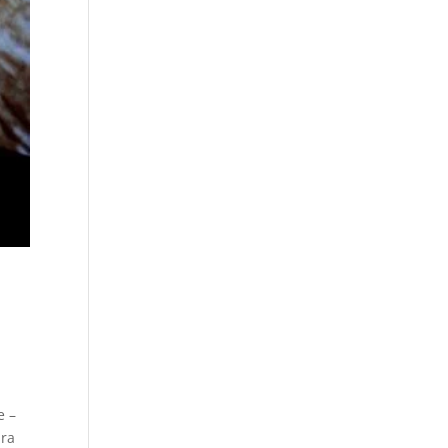
e –
bra