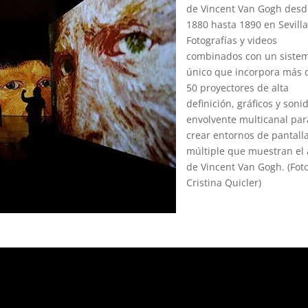
de Vincent Van Gogh des
1880 hasta 1890 en Sevilla
Fotografías y videos
combinados con un siste
único que incorpora más 
50 proyectores de alta
definición, gráficos y soni
envolvente multicanal par
crear entornos de pantall
múltiple que muestran el 
de Vincent Van Gogh. (Foto
Cristina Quicler)