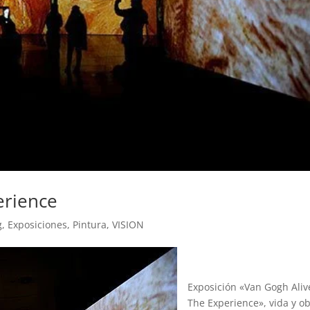
erience
g
,
Exposiciones
,
Pintura
,
VISION
Exposición «Van Gogh Aliv
The Experience», vida y o