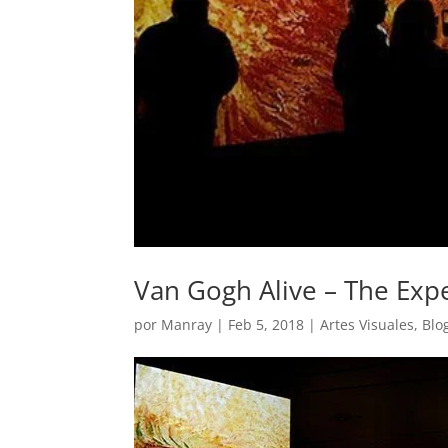
Van Gogh Alive – The Exp
por
Manray
|
Feb 5, 2018
|
Artes Visuales
,
Blo