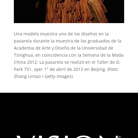
Una modelo muestra uno de los diseños en la
pasarela durante la muestra de los graduados de la
Academia de Arte y Diseño de la Universidad de
Tsinghua, en coincidencia con la Semana de la Moda
China 2012. La pasarela se realizó en el Taller de D.
Park 751, ayer 1° de abril de 2012 en Beijing. (Foto:
Zhang Lintao / Getty Images)