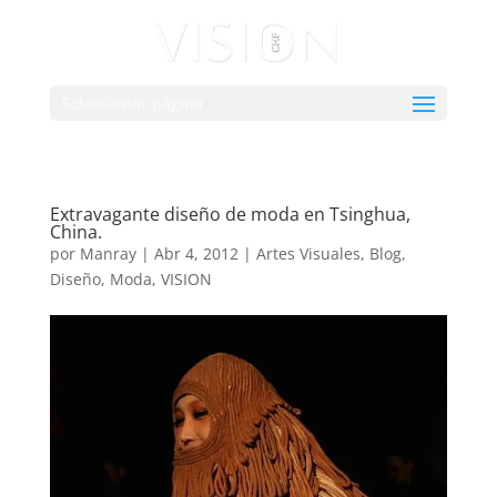
Seleccionar página
Extravagante diseño de moda en Tsinghua,
China.
por
Manray
|
Abr 4, 2012
|
Artes Visuales
,
Blog
,
Diseño
,
Moda
,
VISION