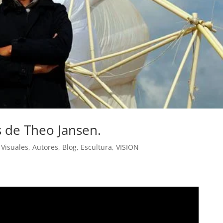
s de Theo Jansen.
 Visuales
,
Autores
,
Blog
,
Escultura
,
VISION