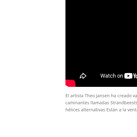
El artista Theo Jansen ha creado v
caminantes llamadas Strandbeests.
hélices alternativas Están a la ven