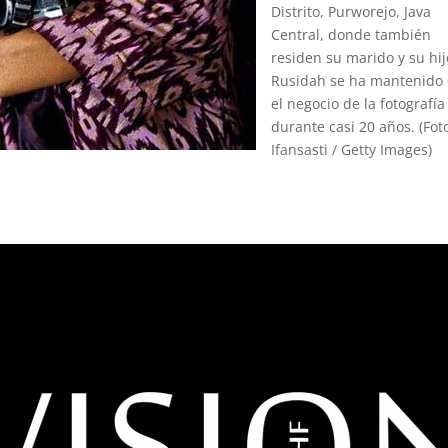
Distrito, Purworejo, Java
Central, donde también
residen su marido y su hij
Rusidah se ha mantenido
el negocio de la fotografía
durante casi 20 años. (Fot
Ifansasti / Getty Images)