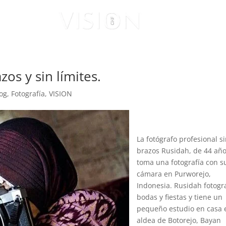
ISUALES
VISIONARIOS
zos y sin límites.
og
,
Fotografía
,
VISION
La fotógrafo profesional s
brazos Rusidah, de 44 año
toma una fotografía con s
cámara en Purworejo,
Indonesia. Rusidah fotogr
bodas y fiestas y tiene un
pequeño estudio en casa 
aldea de Botorejo, Bayan