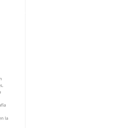
ACTUALIDAD
in
s,
u
afía
en la