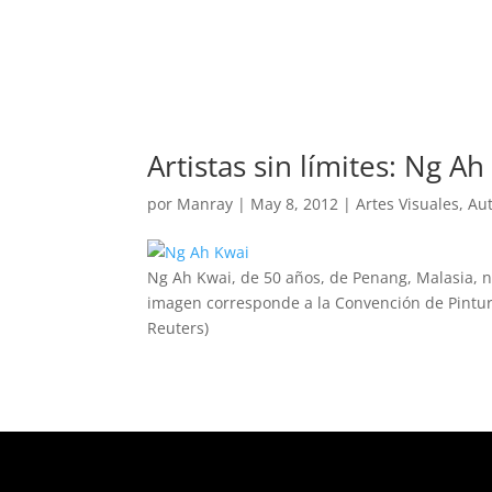
REVISTA
ARTES V
Artistas sin límites: Ng Ah
por
Manray
|
May 8, 2012
|
Artes Visuales
,
Au
Ng Ah Kwai, de 50 años, de Penang, Malasia, na
imagen corresponde a la Convención de Pintura
Reuters)