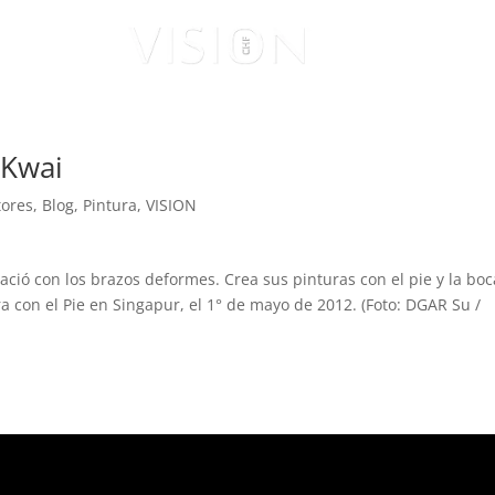
ISUALES
VISIONARIOS
 Kwai
tores
,
Blog
,
Pintura
,
VISION
ció con los brazos deformes. Crea sus pinturas con el pie y la boc
 con el Pie en Singapur, el 1° de mayo de 2012. (Foto: DGAR Su /