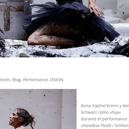
tores
,
Blog
,
Performance
,
VISION
Anna Sophie Krenn y Ae
Schwarz como «hija»
durante el performance
«Paradise Flood / Sinfoní