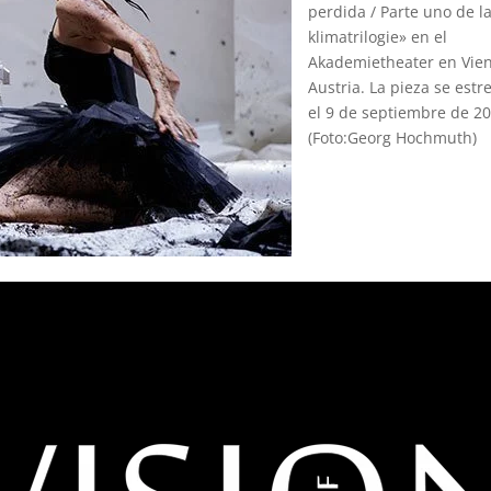
perdida / Parte uno de l
klimatrilogie» en el
Akademietheater en Vien
Austria. La pieza se estr
el 9 de septiembre de 20
(Foto:Georg Hochmuth)