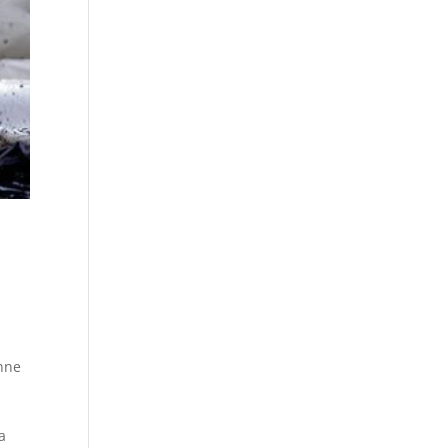
nne
a