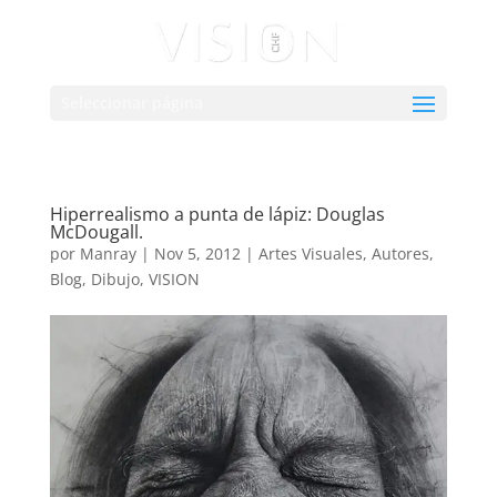
Seleccionar página
Hiperrealismo a punta de lápiz: Douglas
McDougall.
por
Manray
|
Nov 5, 2012
|
Artes Visuales
,
Autores
,
Blog
,
Dibujo
,
VISION