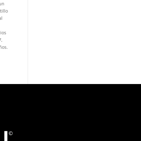
un
illo
al
ios
7,
ños.