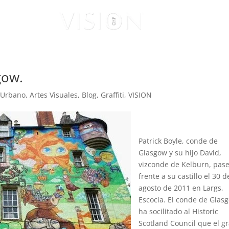
ISUALES
VISIONARIOS
gow.
 Urbano
,
Artes Visuales
,
Blog
,
Graffiti
,
VISION
Patrick Boyle, conde de
Glasgow y su hijo David,
vizconde de Kelburn, pas
frente a su castillo el 30 d
agosto de 2011 en Largs,
Escocia. El conde de Glas
ha socilitado al Historic
Scotland Council que el gra