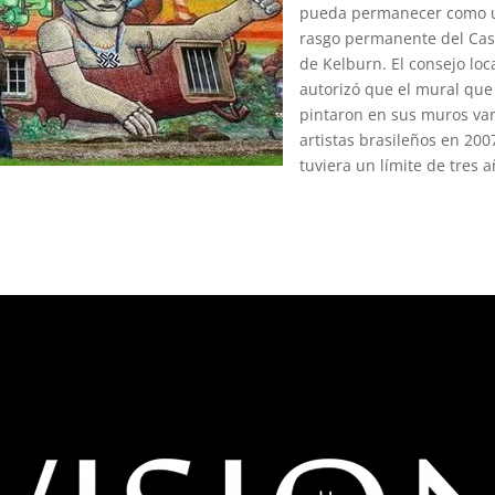
pueda permanecer como 
rasgo permanente del Cast
de Kelburn. El consejo loc
autorizó que el mural que
pintaron en sus muros var
artistas brasileños en 200
tuviera un límite de tres a