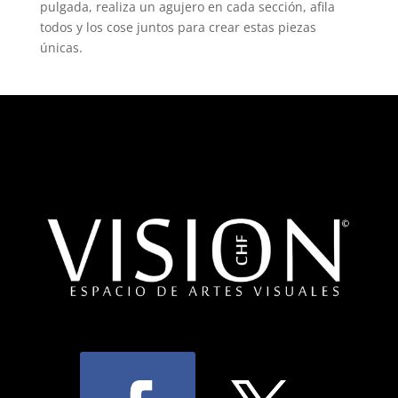
pulgada, realiza un agujero en cada sección, afila
todos y los cose juntos para crear estas piezas
únicas.