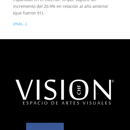
incremento del 20.9% en relación al año anterior
(que fueron 91).
(más…)