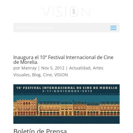
Seleccionar página
Inaugura el 10º Festival Internacional de Cine
de Morelia.
por
Manray
|
Nov 5, 2012
|
Actualidad
,
Artes
Visuales
,
Blog
,
Cine
,
VISION
Boletín de Prensa