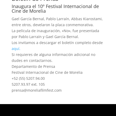
Inaugura el 10º Festival Internacional de
Cine de Morelia
Gael García Bernal, Pablo Larraín, Abbas Kiarostami,
entre otros, develaron la placa conmemorativa.
La película de inauguración, «No», fue presentada
por Pablo Larraín y Gael García Bernal.
Los invitamos a descargar el boletín completo desde
aquí.
Si requieres de alguna información adicional no
dudes en contactarnos.
Departamento de Prensa
Festival Internacional de Cine de Morelia
+52 (55) 5207.94.00
5207.93.97 ext. 105
prensa@moreliafilmfest.com