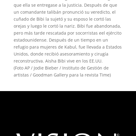
que ella se entregase a la justicia. Después de que
un comandante talibán pronunció su veredicto, el
cuñado de Bibi la sujetó y su esposo le cortó las
orejas y luego le cortó la nariz. Bibi fue abandonada,
pero más tarde rescatada por socorristas eel ejército
estadounidense. Después de un tiempo en un
refugio para mujeres de Kabul, fue llevada a Estados
Unidos, donde recibió asesoramiento y cirugía
reconstructiva. Aisha Bibi vive en los EE.UU.
(Foto AP / Jodie Bieber / Instituto de Gestión de
artistas / Goodman Gallery para la revista Time)