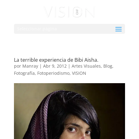
Seleccionar página
La terrible experiencia de Bibi Aisha.
por
Manray
|
Abr 9, 2012
|
Artes Visuales
,
Blog
,
Fotografía
,
Fotoperiodismo
,
VISION