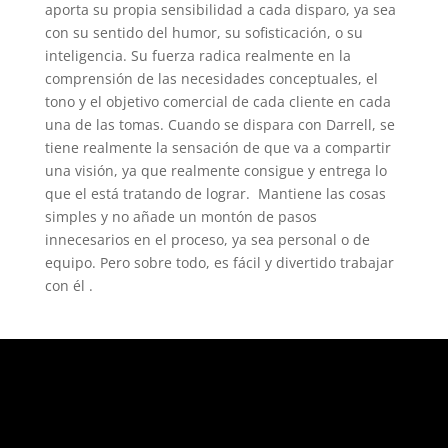
aporta su propia sensibilidad a cada disparo, ya sea
con su sentido del humor, su sofisticación, o su
inteligencia. Su fuerza radica realmente en la
comprensión de las necesidades conceptuales, el
tono y el objetivo comercial de cada cliente en cada
una de las tomas. Cuando se dispara con Darrell, se
tiene realmente la sensación de que va a compartir
una visión, ya que realmente consigue y entrega lo
que el está tratando de lograr. Mantiene las cosas
simples y no añade un montón de pasos
innecesarios en el proceso, ya sea personal o de
equipo. Pero sobre todo, es fácil y divertido trabajar
con él .