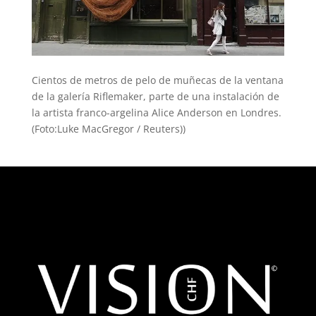
Cientos de metros de pelo de muñecas de la ventana
de la galería Riflemaker, parte de una instalación de
la artista franco-argelina Alice Anderson en Londres.
(Foto:Luke MacGregor / Reuters))