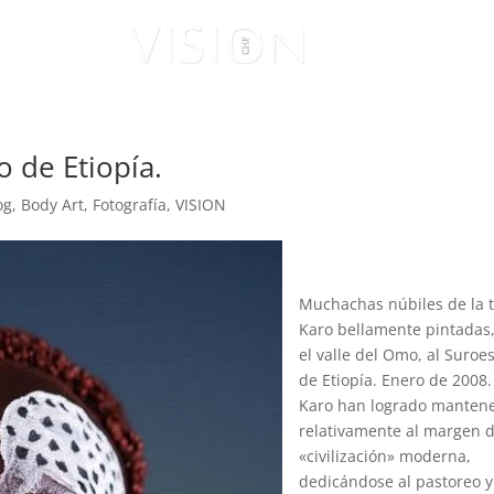
ISUALES
VISIONARIOS
o de Etiopía.
og
,
Body Art
,
Fotografía
,
VISION
Muchachas núbiles de la 
Karo bellamente pintadas
el valle del Omo, al Suroe
de Etiopía. Enero de 2008.
Karo han logrado manten
relativamente al margen d
«civilización» moderna,
dedicándose al pastoreo y