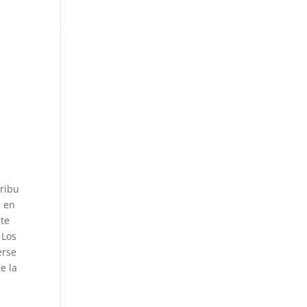
ACTUALIDAD
tribu
, en
ste
 Los
erse
e la