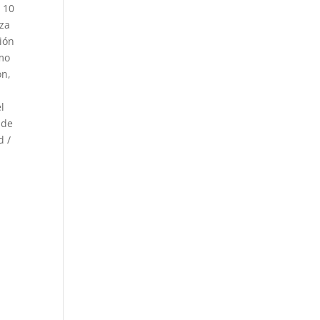
 10
eza
ión
omo
on,
el
 de
d /