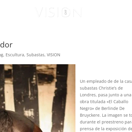
ISUALES
VISIONARIOS
edor
og
,
Escultura
,
Subastas
,
VISION
Un empleado de de la cas
subastas Christie’s de
Londres, pasa junto a una
obra titulada «El Caballo
Negro» de Berlinde De
Bruyckere. La imagen se 
durante el preestreno par
prensa de la exposición d