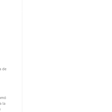
ACTUALIDAD
a de
tomó
a la
e