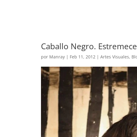
REVISTA
ARTES V
Caballo Negro. Estremec
por
Manray
|
Feb 11, 2012
|
Artes Visuales
,
Bl