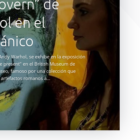
overn” de
l en el
ánico
ndy Warhol, se exhibe en la exposición
e present" en el British Museum de
useo, famoso por una colección que
artefactos romanos a...