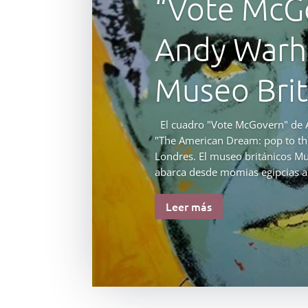
“Vote McG
Andy Warho
Museo Brit
El cuadro "Vote McGovern" de A
"The American Dream: pop to th
Londres. El museo británicos M
abarca desde momias egipcias a 
Leer más