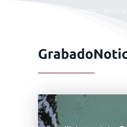
REVISTA
ARTES V
GrabadoNotic